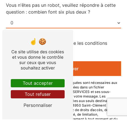
Vous n'êtes pas un robot, veuillez répondre à cette
question : combien font six plus deux ?
En cochant cette case, j'accepte les conditions
particulières ci-dessous **
Ce site utilise des cookies
et vous donne le contrôle
sur ceux que vous
souhaitez activer
Envoyer
Tout accepter
** Les données personnelles communiquées sont nécessaires aux
fins de vous contacter et sont enregistrées dans un fichier
informatisé. Elles sont destinées à AJL SERVICES et ses sous-
Tout refuser
traitants dans le seul but de répondre à votre message. Les
données collectées seront communiquées aux seuls destinataires
Personnaliser
suivants: AJL SERVICES 3 rue Cyfflé 54950 Saint-Clément
ajl.services@icloud.com. Vous disposez de droits d’accès, de
rectification, d’effacement, de portabilité, de limitation,
d’opposition, de retrait de votre consentement à tout moment et du
droit d’introduire une réclamation auprès d’une autorité de